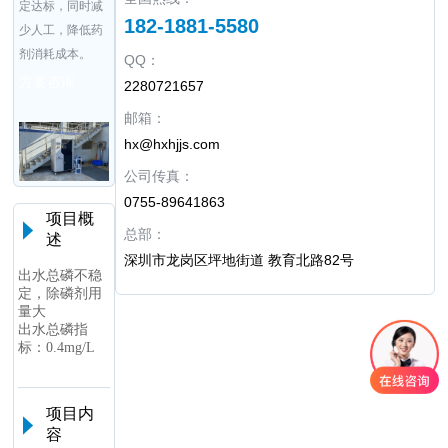
定达标，同时减
182-1881-5580
少人工，降低药
剂消耗成本。
QQ：
方案咨询
2280721657
邮箱：
hx@hxhjjs.com
公司传真：
0755-89641863
项目概
总部：
述
深圳市龙岗区坪地街道 教育北路82号
出水总磷不稳
定，除磷剂用
量大
出水总磷指
标：0.4mg/L
项目内
容