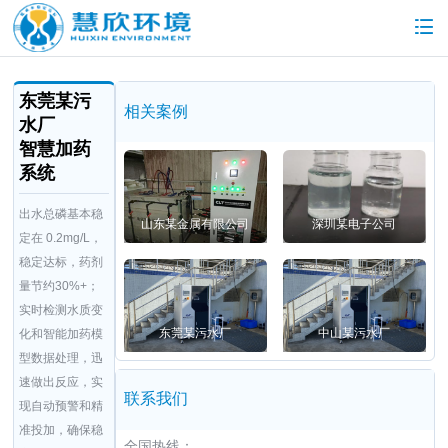
东莞某污
相关案例
水厂
智慧加药
系统
出水总磷基本稳
山东某金属有限公司
深圳某电子公司
定在 0.2mg/L，
稳定达标，药剂
量节约30%+；
实时检测水质变
东莞某污水厂
中山某污水厂
化和智能加药模
型数据处理，迅
速做出反应，实
联系我们
现自动预警和精
准投加，确保稳
全国热线：