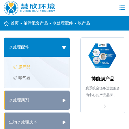
首页
-
治污配套产品
-
水处理配件
-
膜产品
水处理配件
◎ 膜产品
◎ 曝气器
博能膜产品
膜系统全链条运营服务
为中心的产品品牌，包
水处理药剂
括分离膜元件/膜组件、
膜设备、膜药剂三大
类。
生物水处理技术