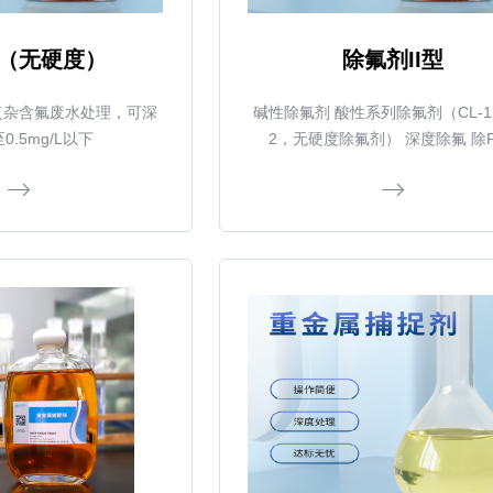
（无硬度）
除氟剂II型
复杂含氟废水处理，可深
碱性除氟剂 酸性系列除氟剂（CL-1
0.5mg/L以下
2，无硬度除氟剂） 深度除氟 除F
≤1mg/L 成本降20% 无需改造工艺
环境友好