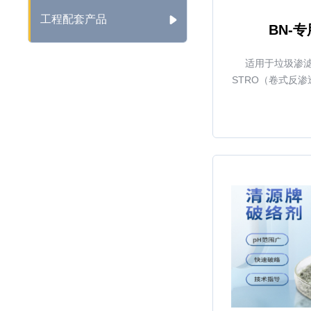
工程配套产品
BN-
适用于垃圾渗
STRO（卷式反渗
渗透）膜组件上