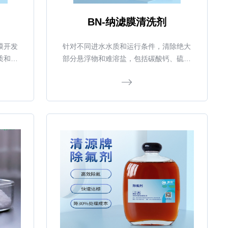
BN-纳滤膜清洗剂
膜开发
针对不同进水水质和运行条件，清除绝大
质和运
部分悬浮物和难溶盐，包括碳酸钙、硫酸
溶盐，
钙、金属氧化物、硅化物、无机或有机沉
、硅化
积物、天然有机质、合成物（阳离子聚合
质、合
电解质）和微生物（藻类、霉菌、真菌）
物（藻
等。