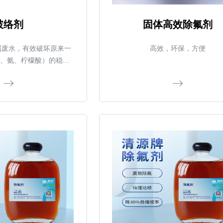
破络剂
固体高效除氟剂
属废水，有效破坏原来一
高效，环保，方便
A、氨、柠檬酸）的稳定
重新以游离态的形式存在