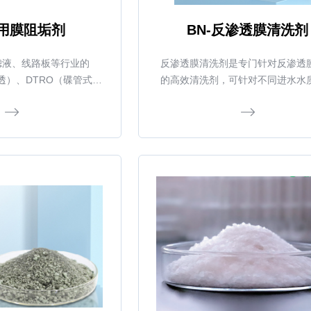
专用膜阻垢剂
BN-反渗透膜清洗剂
滤液、线路板等行业的
反渗透膜清洗剂是专门针对反渗透
透）、DTRO（碟管式反
的高效清洗剂，可针对不同进水水
的结垢与沉积物去除。
行条件，清除绝大部分悬浮物和难
包括碳酸钙、硫酸钙、金属氧化物
物、无机或有机沉积物、天然有机
成物（阳离子聚合电解质）和微生
类、霉菌、真菌）等。