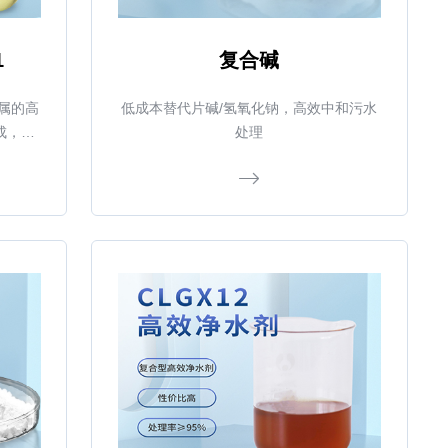
1
复合碱
金属的高
低成本替代片碱/氢氧化钠，高效中和污水
成，能
处理
溶物而