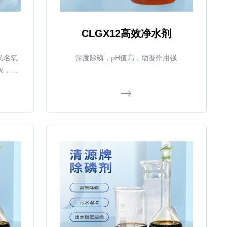
CLGX12高效净水剂
又名氧
深度除磷，pH值高，助凝作用强
灰，精
可供用