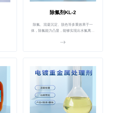
除氟剂KL-2
除氟、混凝沉淀、脱色等多重效果于一
体，除氟能力凸显，能够实现出水氟离子
浓度低于1mg/L