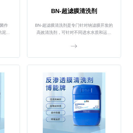
BN-超滤膜清洗剂
杀菌作
BN-超滤膜清洗剂是专门针对纳滤膜开发的
粘泥有
高效清洗剂，可针对不同进水水质和运行
的反渗
条件，清除绝大部分悬浮物和难溶盐，包
性好,不
括碳酸钙、硫酸钙、金属氧化物、硅化
物、无机或有机沉积物、天然有机质、合
成物（阳离子聚合电解质）和微生物（藻
类、霉菌、真菌）等。