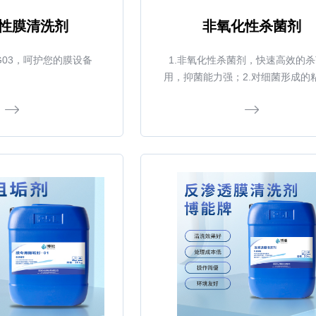
性膜清洗剂
非氧化性杀菌剂
G03，呵护您的膜设备
1.非氧化性杀菌剂，快速高效的
用，抑菌能力强；2.对细菌形成的
一定的剥离作用；3.与市面上主流
透膜兼容；4.话用pH广，生物降解
污染汗境,不易燃，不挥发。