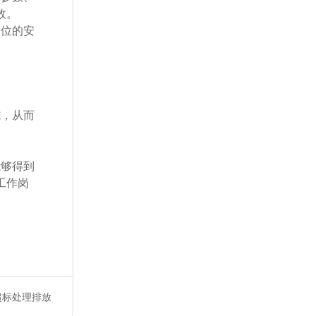
故。
岗位的安
钝，从而
能够得到
工作岗
超标处理排放