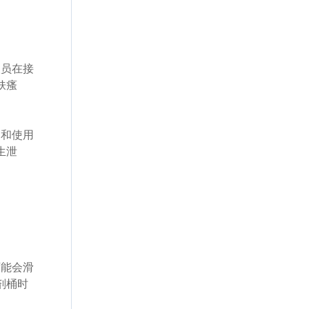
人员在接
肤瘙
制和使用
生泄
可能会滑
剂桶时