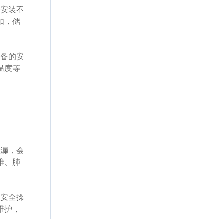
、安装不
如，储
设备的安
温度等
泄漏，会
难、肺
守安全操
维护，