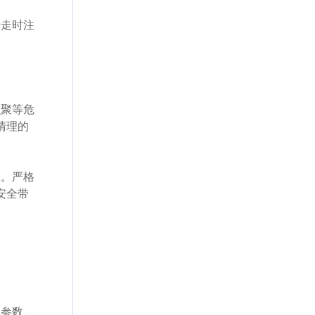
行走时注
积聚等危
清理的
准。严格
安全带
备参数、